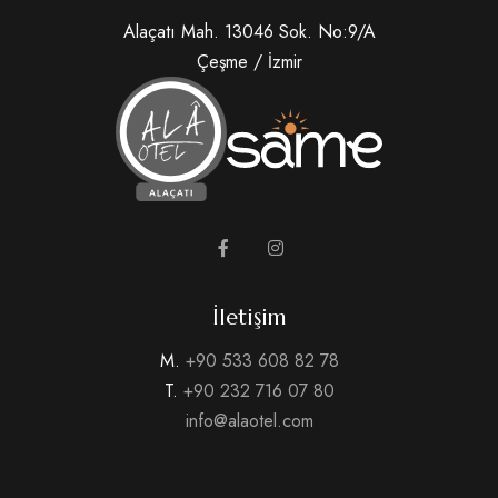
Alaçatı Mah. 13046 Sok. No:9/A
Çeşme / İzmir
İletişim
M.
+90 533 608 82 78
T.
+90 232 716 07 80
info@alaotel.com